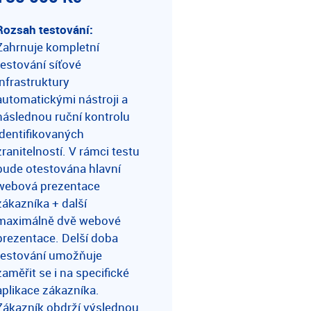
Rozsah testování:
Zahrnuje kompletní
testování síťové
infrastruktury
automatickými nástroji a
následnou ruční kontrolu
identifikovaných
zranitelností. V rámci testu
bude otestována hlavní
webová prezentace
zákazníka + další
maximálně dvě webové
prezentace. Delší doba
testování umožňuje
zaměřit se i na specifické
aplikace zákazníka.
Zákazník obdrží výslednou