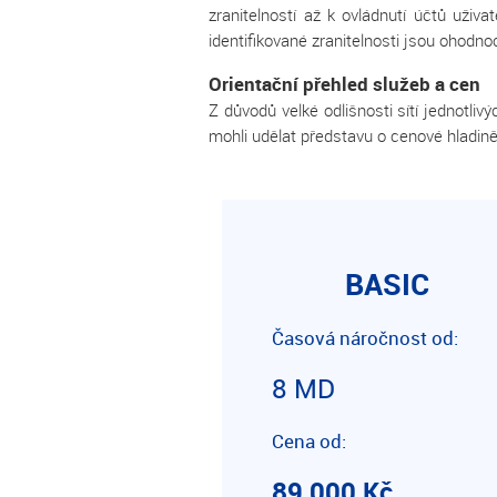
zranitelností až k ovládnutí účtů uživ
identifikované zranitelnosti jsou ohodn
Orientační přehled služeb a cen
Z důvodů velké odlišnosti sítí jednotliv
mohli udělat představu o cenové hladině
BASIC
Časová náročnost od:
8 MD
Cena od:
89 000 Kč