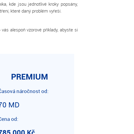
íka, kde jsou jednotlivé kroky popsány,
ření, které daný problém vyřeší.
o vás alespoň vzorové příklady, abyste si
PREMIUM
Časová náročnost od:
70 MD
Cena od:
785 000 Kč