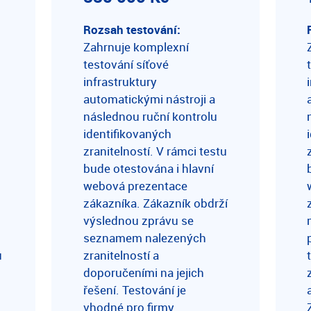
Rozsah testování:
Zahrnuje komplexní
testování síťové
infrastruktury
automatickými nástroji a
následnou ruční kontrolu
identifikovaných
zranitelností. V rámci testu
bude otestována i hlavní
webová prezentace
zákazníka. Zákazník obdrží
výslednou zprávu se
seznamem nalezených
u
zranitelností a
doporučeními na jejich
řešení. Testování je
vhodné pro firmy