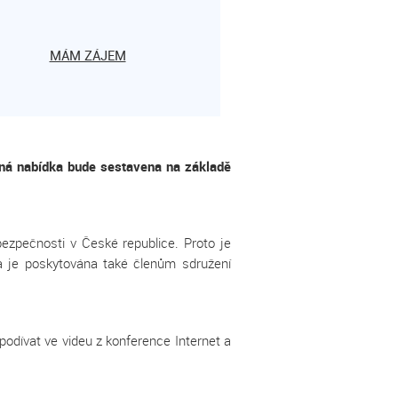
MÁM ZÁJEM
á nabídka bude sestavena na základě
bezpečnosti v České republice. Proto je
va je poskytována také členům sdružení
odívat ve videu z konference Internet a