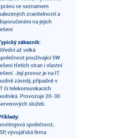
zprávu se seznamem
nalezených zranitelností a
doporučeními na jejich
řešení
Typický zákazník:
Střední až velká
společnost používající SW
řešení třetích stran i vlastní
řešení. Její provoz je na IT
hodně závislý, případně v
IT či telekomunikacích
podniká. Provozuje 20-30
serverových služeb.
Příklady:
hostingová společnost,
ISP, vývojářská firma