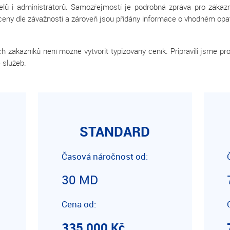
atelů i administrátorů. Samozřejmostí je podrobná zpráva pro zákazn
oceny dle závažnosti a zároveň jsou přidány informace o vhodném opat
ých zákazníků není možné vytvořit typizovaný ceník. Připravili jsme pr
 služeb.
STANDARD
Časová náročnost od:
30 MD
Cena od:
335 000 Kč