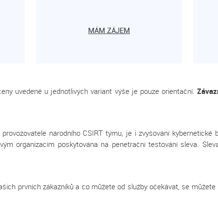
MÁM ZÁJEM
eny uvedené u jednotlivých variant výše je pouze orientační.
Závazn
 provozovatele národního CSIRT týmu, je i zvyšování kybernetické 
ovým organizacím poskytována na penetrační testování sleva. Sle
našich prvních zákazníků a co můžete od služby očekávat, se můžete p