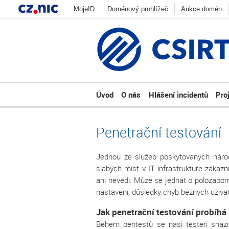
MojeID
Doménový prohlížeč
Aukce domén
Jak funguje DNS
Blog
Statistiky
CSIRT.
Zonemaster
Skener webu
ADAM
DNS An
Úvod
O nás
Hlášení incidentů
Pro
Penetrační testování
Jednou ze služeb poskytovaných národ
slabých míst v IT infrastruktuře zákazn
ani nevědí. Může se jednat o polozapome
nastavení, důsledky chyb běžných uživat
Jak penetrační testování probíhá
Během pentestů se naši testeři snaží 