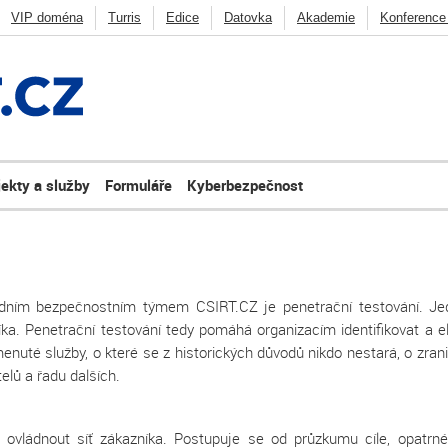
VIP doména
Turris
Edice
Datovka
Akademie
Konference
CZ
Deny listy
Penetrační testování
FRED
BIRD
Knot DNS
ycast
Ostatní
jekty a služby
Formuláře
Kyberbezpečnost
ním bezpečnostním týmem CSIRT.CZ je penetrační testování. Jedn
íka. Penetrační testování tedy pomáhá organizacím identifikovat a e
nuté služby, o které se z historických důvodů nikdo nestará, o zrani
elů a řadu dalších.
ovládnout síť zákazníka. Postupuje se od průzkumu cíle, opatrnéh