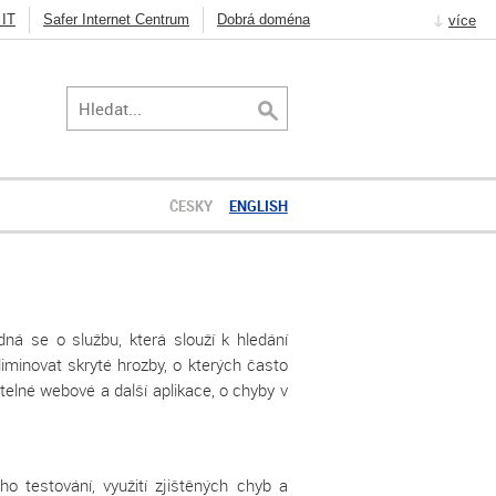
 IT
Safer Internet Centrum
Dobrá doména
více
Knot Resolver
DNSSEC
Jak na Internet
ČESKY
ENGLISH
á se o službu, která slouží k hledání
liminovat skryté hrozby, o kterých často
telné webové a další aplikace, o chyby v
o testování, využití zjištěných chyb a