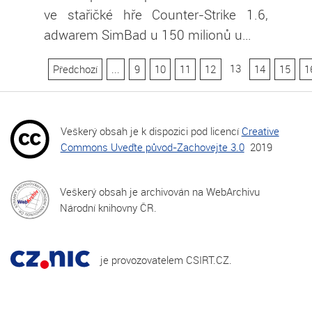
ve stařičké hře Counter-Strike 1.6,
adwarem SimBad u 150 milionů u…
13
Předchozí
...
9
10
11
12
14
15
1
Veškerý obsah je k dispozici pod licencí
Creative
Commons Uveďte původ-Zachovejte 3.0
2019
Veškerý obsah je archivován na WebArchivu
Národní knihovny ČR.
je provozovatelem CSIRT.CZ.