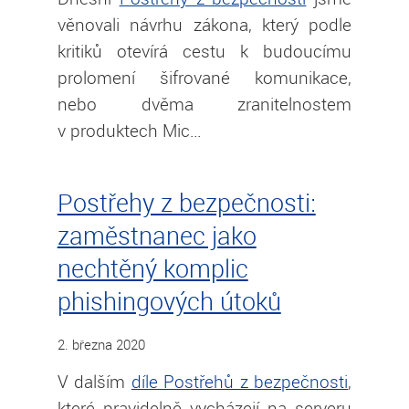
věnovali návrhu zákona, který podle
kritiků otevírá cestu k budoucímu
prolomení šifrované komunikace,
nebo dvěma zranitelnostem
v produktech Mic…
Postřehy z bezpečnosti:
zaměstnanec jako
nechtěný komplic
phishingových útoků
2. března 2020
V dalším
díle Postřehů z bezpečnosti
,
které pravidelně vycházejí na serveru