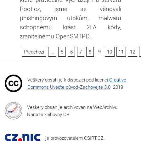
Root.cz, jsme se věnovali
phishingovým útokům, malwaru
schopnému krást 2FA kódy,
zranitelnému OpenSMTPD…
9
Předchozí
...
5
6
7
8
10
11
12
Veškerý obsah je k dispozici pod licencí
Creative
Commons Uveďte původ-Zachovejte 3.0
2019
Veškerý obsah je archivován na WebArchivu
Národní knihovny ČR.
je provozovatelem CSIRT.CZ.